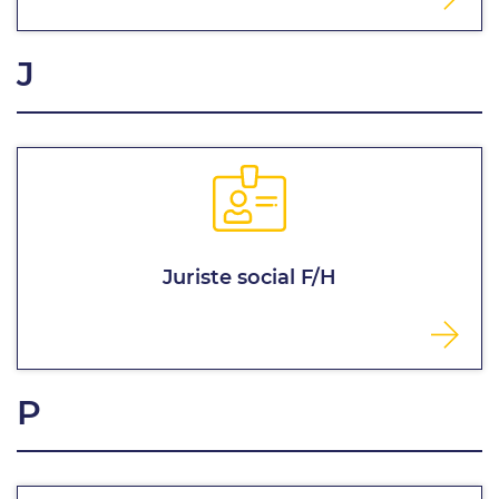
J
Juriste social F/H
P