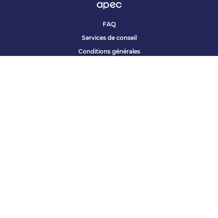
FAQ
Services de conseil
Conditions générales
Qui sommes nous ?
Accessibilité
Partenariats offres
Site corporate
Études Apec
Contact presse