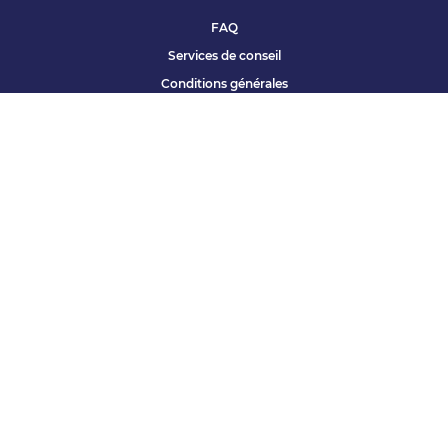
FAQ
Services de conseil
Conditions générales
Qui sommes nous ?
Accessibilité
Partenariats offres
Site corporate
Études Apec
Contact presse