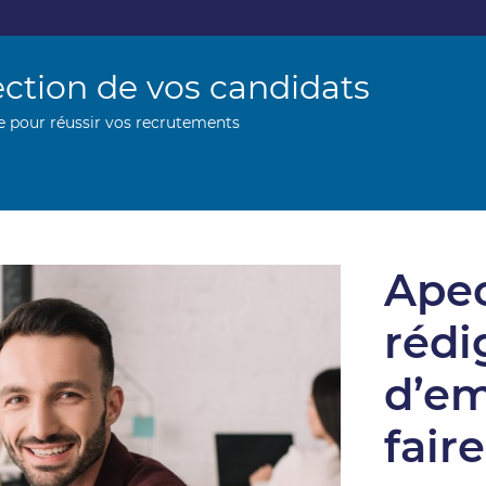
ection de vos candidats
 pour réussir vos recrutements
Apec
rédi
d’em
fair