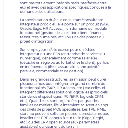
sont pas totalement intégrés mais interfacés entre
eux et avec des applications spécifiques, conçues à la
demande des utilisateurs.
La spécialisation du/de la consultant/consultante
intégrateur progiciel : elle porte sur un produit (SAP,
Oracle, Sage, HR Access…), un domaine ou module
fonctionnel (gestion de la relation client, finance,
ressources humaines, etc.) ou une des phases du
projet d’intégration.
Son employeur : il/elle exerce pour un éditeur-
intégrateur ou une ESN (entreprise de services du
numérique), généralement comme salarié(e)
(détaché en régie ou au forfait chez le client), parfois
en indépendant (il/elle assure alors une activité
parallèle, commerciale et de gestion).
Dans les grandes structures, sa mission peut durer
plusieurs mois pour intégrer un grand nombre de
fonctionnalités (SAP, HR Access, etc.) car celles-ci
intègrent différentes solutions logicielles (progiciels
standards et spécifiques, PGI/ERP, logiciels CRM,
etc.). Quand elles sont organisées par grandes
familles de métiers, il/elle intervient souvent en appui
des chefs de projet MOE spécialisés. Les TPE, PME,
start-up peuvent solliciter plusieurs prestataires pour
installer des ERP conçus à leur taille (Sage, Cegid,
etc.) ou des ERP open source (aux paramètres
ajustables) qui gagnent du terrain.