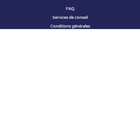
FAQ
Services de conseil
Conditions générales
Qui sommes nous ?
Accessibilité
Partenariats offres
Site corporate
Études Apec
Contact presse