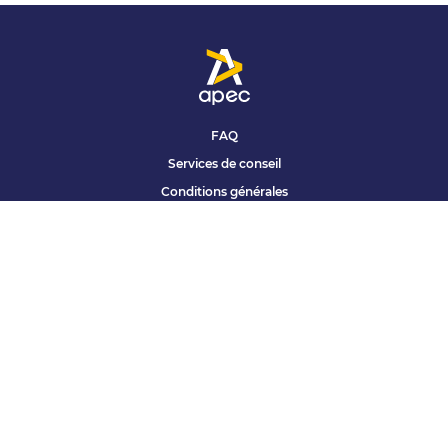
FAQ
Services de conseil
Conditions générales
Qui sommes nous ?
Accessibilité
Partenariats offres
Site corporate
Études Apec
Contact presse