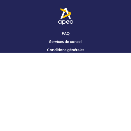
FAQ
Services de conseil
Conditions générales
Qui sommes nous ?
Accessibilité
Partenariats offres
Site corporate
Études Apec
Contact presse