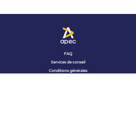
FAQ
Services de conseil
Conditions générales
Qui sommes nous ?
Accessibilité
Partenariats offres
Site corporate
Études Apec
Contact presse