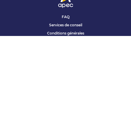
FAQ
Services de conseil
Conditions générales
Qui sommes nous ?
Accessibilité
Partenariats offres
Site corporate
Études Apec
Contact presse