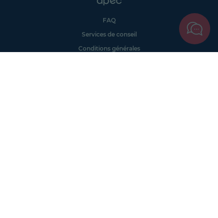
FAQ
Services de conseil
Conditions générales
Qui sommes nous ?
Accessibilité
Partenariats offres
Site corporate
Études Apec
Contact presse