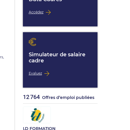
Accédez
Simulateur de salaire
rs,
cadre
Evaluez
12 764
Offres d’emploi publiées
I.D FORMATION