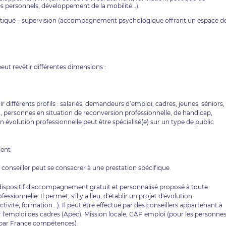
 personnels, développement de la mobilité…).
ratique – supervision (accompagnement psychologique offrant un espace d
eut revêtir différentes dimensions :
ifférents profils : salariés, demandeurs d’emploi, cadres, jeunes, séniors,
, personnes en situation de reconversion professionnelle, de handicap,
n évolution professionnelle peut être spécialisé(e) sur un type de public
ment
conseiller peut se consacrer à une prestation spécifique.
 dispositif d'accompagnement gratuit et personnalisé proposé à toute
ssionnelle. Il permet, s'il y a lieu, d'établir un projet d'évolution
tivité, formation...). Il peut être effectué par des conseillers appartenant à
 l'emploi des cadres (Apec), Mission locale, CAP emploi (pour les personne
i par France compétences).