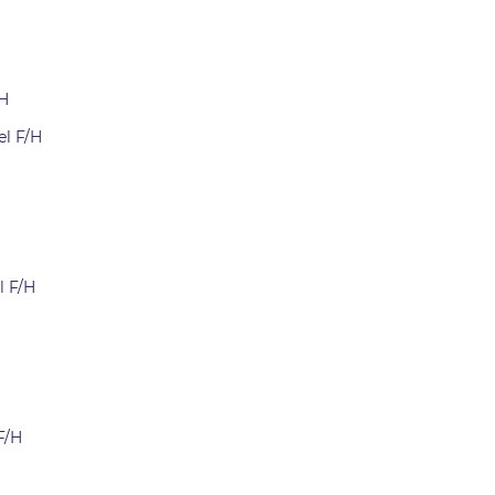
/H
el F/H
l F/H
F/H