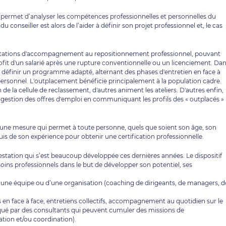
i permet d’analyser les compétences professionnelles et personnelles du
du conseiller est alors de l’aider à définir son projet professionnel et, le cas
prestations d'accompagnement au repositionnement professionnel, pouvant
ofit d'un salarié après une rupture conventionnelle ou un licenciement. Da
 à définir un programme adapté, alternant des phases d'entretien en face à
il personnel. L'outplacement bénéficie principalement à la population cadre.
de la cellule de reclassement, d'autres animent les ateliers. D'autres enfin,
e gestion des offres d'emploi en communiquant les profils des « outplacés »
st une mesure qui permet à toute personne, quels que soient son âge, son
quis de son expérience pour obtenir une certification professionnelle.
 prestation qui s’est beaucoup développée ces dernières années. Le dispositif
ins professionnels dans le but de développer son potentiel, ses
une équipe ou d’une organisation (coaching de dirigeants, de managers, d
ns en face à face, entretiens collectifs, accompagnement au quotidien sur le
qué par des consultants qui peuvent cumuler des missions de
tion et/ou coordination).