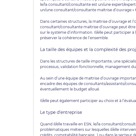
le/la consultant/consultante est un/une expert/expert
un/une consultant/consultante maîtrise d’ouvrage « 
Dans certaines structures, la maîtrise d’ouvrage et l
consultant/consultante maîtrise d’ouvrage peut être
sur le système d’information. Il/elle peut participer à
préserver la cohérence de l’ensemble.
La taille des équipes et la complexité des pro
Dans les structures de taille importante, une spéciali
processus, validation fonctionnelle, management d
Au sein d’une équipe de maîtrise d’ouvrage importan
encadre des équipes de consultants/assistants/consult
éventuellement le budget alloué.
Il/elle peut également participer au choix et à l’évalu
Le type d’entreprise
Quand il/elle travaille en ESN, le/la consultant/consu
problématiques métiers sur lesquelles il/elle interv
crédits, comptabilité bancaire…) ou dans le secteur de 