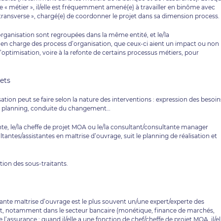
e « métier », il/elle est fréquemment amené(e) à travailler en binôme avec
transverse », chargé(e) de coordonner le projet dans sa dimension process.
’organisation sont regroupées dans la même entité, et le/la
 en charge des process d’organisation, que ceux-ci aient un impact ou non
 l’optimisation, voire à la refonte de certains processus métiers, pour
jets
sation peut se faire selon la nature des interventions : expression des besoin
u planning, conduite du changement…
te, le/la cheffe de projet MOA ou le/la consultant/consultante manager
antes/assistantes en maîtrise d’ouvrage, suit le planning de réalisation et
ation des sous-traitants.
ltante maîtrise d’ouvrage est le plus souvent un/une expert/experte des
ient, notamment dans le secteur bancaire (monétique, finance de marchés,
l’assurance ; quand il/elle a une fonction de chef/cheffe de projet MOA, il/el