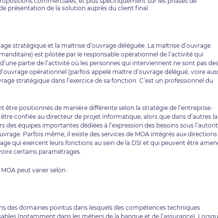
propositions commerciales, et plus spécifiquement sur les phases de
e présentation de la solution auprès du client final.
vrage stratégique et la maîtrise d’ouvrage déléguée. La maîtrise d’ouvrage
nditaire) est pilotée par le responsable opérationnel de l’activité qui
d’une partie de l’activité où les personnes qui interviennent ne sont pas de
’ouvrage opérationnel (parfois appelé maître d’ouvrage délégué, voire aus
vrage stratégique dans l’exercice de sa fonction. C’est un professionnel du
t être positionnés de manière différente selon la stratégie de l’entreprise :
 être confiée au directeur de projet informatique, alors que dans d’autres la
rs des équipes importantes dédiées à l’expression des besoins sous l’autori
uvrage. Parfois même, il existe des services de MOA intégrés aux directions
rage qui exercent leurs fonctions au sein de la DSI et qui peuvent être amen
, voire certains paramétrages.
e MOA peut varier selon :
dans des domaines pointus dans lesquels des compétences techniques
nsables (notamment dans les métiers de la banque et de l’assurance). Lorsq