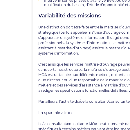
Intervenir sur les phases d’avant-vente et/ou de 
qualification du besoin, d’étude d’opportunité et d
Variabilité des missions
Une distinction doit être faite entre la maîtrise d’ou
stratégique (parfois appelée maîtrise d’ouvrage comma
s’appuie sur un système d’information. Il s’agit donc 
professionnels du système d’information. Le maître d
assistant à maîtrise d’ouvrage) assiste le maître d’ou
système d’information.
C’est ainsi que les services maîtrise d’ouvrage peuven
dans certaines structures, la maîtrise d’ouvrage peut
MOA est rattachée aux différents métiers, qui ont alo
d’un directeur ou d’un responsable de la maîtrise d’o
métiers et des services d’assistance à maîtrise d’ouv
à rédiger les spécifications fonctionnelles détaillées
Par ailleurs, l’activité du/de la consultant/consultant
La spécialisation
Le/la consultant/consultante MOA peut intervenir 
spécifiques à certains métiers peuvent être indispe