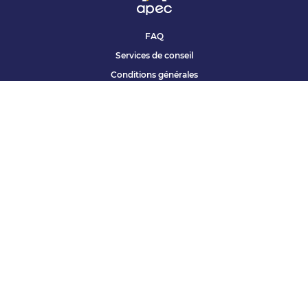
FAQ
Services de conseil
Conditions générales
Qui sommes nous ?
Accessibilité
Partenariats offres
Site corporate
Études Apec
Contact presse