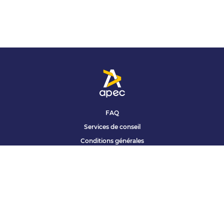
FAQ
Services de conseil
Conditions générales
Qui sommes nous ?
Accessibilité
Partenariats offres
Site corporate
Études Apec