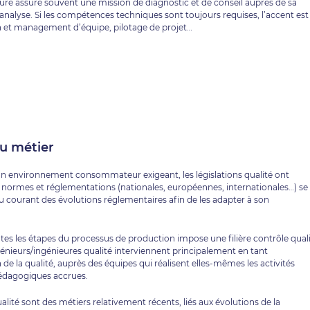
eure assure souvent une mission de diagnostic et de conseil auprès de sa
nalyse. Si les compétences techniques sont toujours requises, l’accent est
n et management d’équipe, pilotage de projet…
du métier
un environnement consommateur exigeant, les législations qualité ont
 normes et réglementations (nationales, européennes, internationales…) se
au courant des évolutions réglementaires afin de les adapter à son
tes les étapes du processus de production impose une filière contrôle qual
ingénieurs/ingénieures qualité interviennent principalement en tant
 de la qualité, auprès des équipes qui réalisent elles-mêmes les activités
 pédagogiques accrues.
qualité sont des métiers relativement récents, liés aux évolutions de la