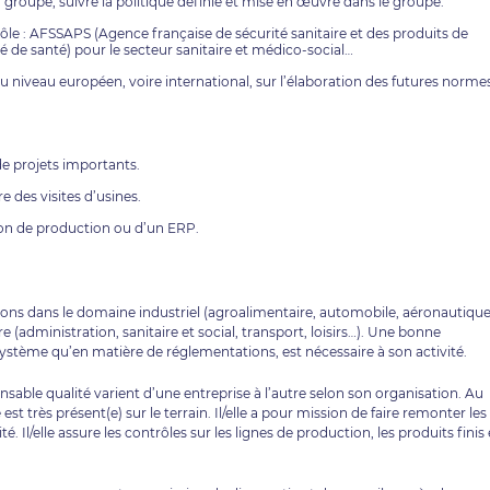
 groupe, suivre la politique définie et mise en œuvre dans le groupe.
rôle : AFSSAPS (Agence française de sécurité sanitaire et des produits de
é de santé) pour le secteur sanitaire et médico-social…
u niveau européen, voire international, sur l’élaboration des futures norme
e projets importants.
 des visites d’usines.
tion de production ou d’un ERP.
tions dans le domaine industriel (agroalimentaire, automobile, aéronautique
e (administration, sanitaire et social, transport, loisirs…). Une bonne
ystème qu’en matière de réglementations, est nécessaire à son activité.
onsable qualité varient d’une entreprise à l’autre selon son organisation. Au
 est très présent(e) sur le terrain. Il/elle a pour mission de faire remonter les
 Il/elle assure les contrôles sur les lignes de production, les produits finis 