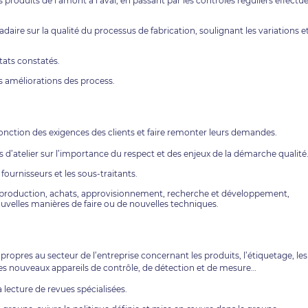
 produits de l’amont à l’aval, en passant par les contrôles réguliers effectu
e sur la qualité du processus de fabrication, soulignant les variations e
ltats constatés.
s améliorations des process.
fonction des exigences des clients et faire remonter leurs demandes.
efs d’atelier sur l’importance du respect et des enjeux de la démarche qualité
 fournisseurs et les sous-traitants.
se (production, achats, approvisionnement, recherche et développement,
velles manières de faire ou de nouvelles techniques.
propres au secteur de l’entreprise concernant les produits, l’étiquetage, les
 les nouveaux appareils de contrôle, de détection et de mesure…
 lecture de revues spécialisées.