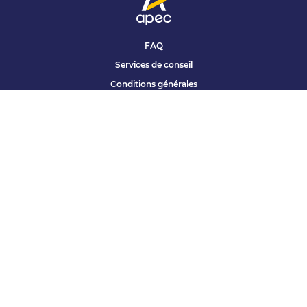
FAQ
Services de conseil
Conditions générales
Qui sommes nous ?
Accessibilité
Partenariats offres
Site corporate
Études Apec
Contact presse