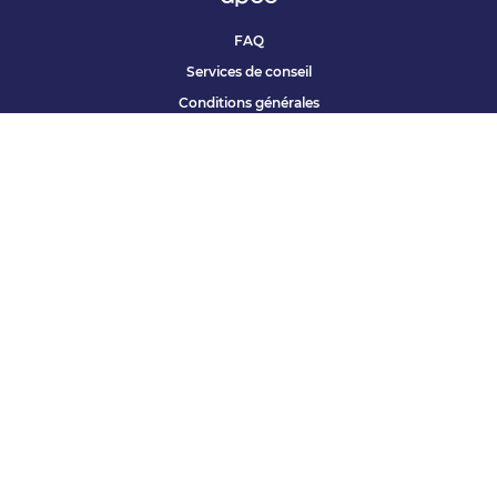
FAQ
Services de conseil
Conditions générales
Qui sommes nous ?
Accessibilité
Partenariats offres
Site corporate
Études Apec
Contact presse