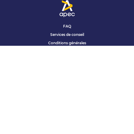
FAQ
Services de conseil
Conditions générales
Qui sommes nous ?
Accessibilité
Partenariats offres
Site corporate
Études Apec
Contact presse