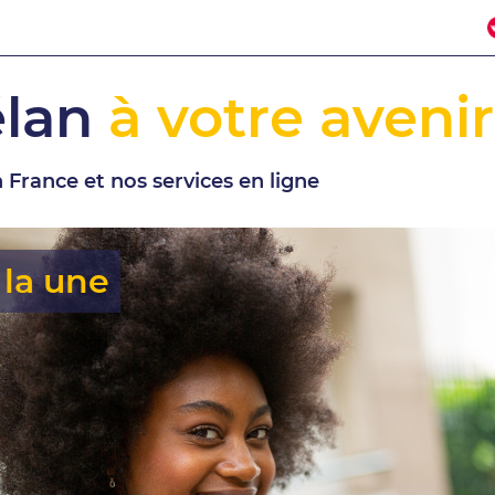
élan
à votre avenir
 France et nos services en ligne
 la une