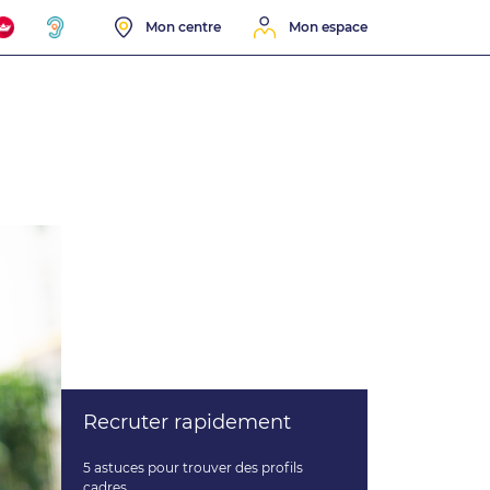
Mon centre
Mon espace
Recruter rapidement
5 astuces pour trouver des profils
cadres.