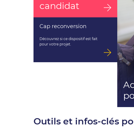
candidat
Cap reconversion
Découvrez si ce dispositif est fait
pour votre projet.
Ad
po
Outils et infos-clés p