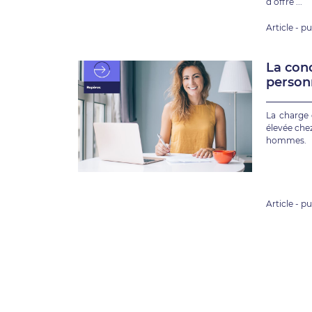
d’offre ...
Article - pu
La conc
personn
profess
diffici
La charge
cadres
élevée che
hommes.
Article - pu