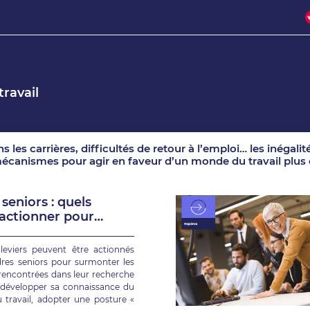
travail
 les carrières, difficultés de retour à l’emploi… les inégali
écanismes pour agir en faveur d’un monde du travail plus 
seniors : quels
 actionner pour
ver un emploi ?
 leviers peuvent être actionnés
dres seniors pour surmonter les
s rencontrées dans leur recherche
 développer sa connaissance du
travail, adopter une posture «