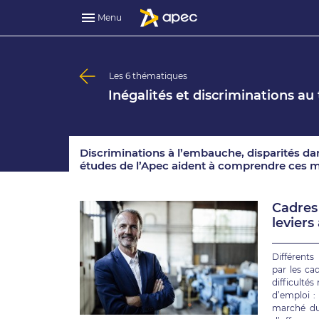
Menu
Les 6 thématiques
Inégalités et discriminations au 
Discriminations à l’embauche, disparités dans
études de l’Apec aident à comprendre ces m
Cadres 
leviers
retrou
Différents
par les ca
difficulté
d’emploi :
marché du 