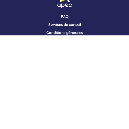
FAQ
Services de conseil
Conditions générales
Qui sommes nous ?
Accessibilité
Partenariats offres
Site corporate
Études Apec
Contact presse