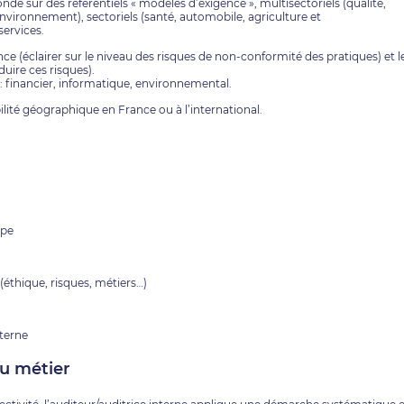
fonde sur des référentiels « modèles d’exigence », multisectoriels (qualité,
 environnement), sectoriels (santé, automobile, agriculture et
services.
ance (éclairer sur le niveau des risques de non-conformité des pratiques) et l
uire ces risques).
 : financier, informatique, environnemental.
té géographique en France ou à l’international.
upe
éthique, risques, métiers…)
nterne
du métier