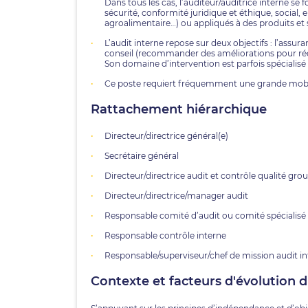
Dans tous les cas, l’auditeur/auditrice interne se 
sécurité, conformité juridique et éthique, social,
agroalimentaire…) ou appliqués à des produits et 
L’audit interne repose sur deux objectifs : l’assur
conseil (recommander des améliorations pour réd
Son domaine d’intervention est parfois spécialisé
Ce poste requiert fréquemment une grande mobili
Rattachement hiérarchique
Directeur/directrice général(e)
Secrétaire général
Directeur/directrice audit et contrôle qualité gro
Directeur/directrice/manager audit
Responsable comité d’audit ou comité spécialisé (
Responsable contrôle interne
Responsable/superviseur/chef de mission audit i
Contexte et facteurs d'évolution 