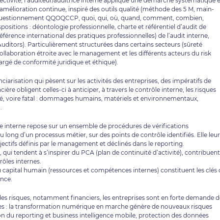
ectivité, l’auditeur/auditrice interne applique une démarche systématique e
amélioration continue, inspiré des outils qualité (méthode des 5 M, main-
e questionnement QQOQCCP, quoi, qui, où, quand, comment, combien,
spositions : déontologie professionnelle, charte et référentiel d’audit de
érence international des pratiques professionnelles) de l’audit interne,
 Auditors). Particulièrement structurées dans certains secteurs (sûreté
ollaboration étroite avec le management et les différents acteurs du risk
gé de conformité juridique et éthique).
anciarisation qui pèsent sur les activités des entreprises, des impératifs de
re obligent celles-ci à anticiper, à travers le contrôle interne, les risques
evé, voire fatal : dommages humains, matériels et environnementaux,
.
le interne repose sur un ensemble de procédures de vérifications
long d’un processus métier, sur des points de contrôle identifiés. Elle leur
bjectifs définis par le management et déclinés dans le reporting.
qui tendent à s’inspirer du PCA (plan de continuité d’activité), contribuent
rôles internes.
 du capital humain (ressources et compétences internes) constituent les clés
ance.
des risques, notamment financiers, les entreprises sont en forte demande d
ogies : la transformation numérique en marche génère de nouveaux risques
n du reporting et business intelligence mobile, protection des données