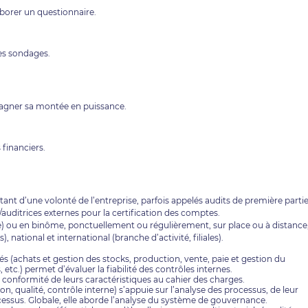
borer un questionnaire.
des sondages.
agner sa montée en puissance.
 financiers.
tant d’une volonté de l’entreprise, parfois appelés audits de première partie
s/auditrices externes pour la certification des comptes.
eul(e) ou en binôme, ponctuellement ou régulièrement, sur place ou à distance
, national et international (branche d’activité, filiales).
s (achats et gestion des stocks, production, vente, paie et gestion du
, etc.) permet d’évaluer la fiabilité des contrôles internes.
la conformité de leurs caractéristiques au cahier des charges.
qualité, contrôle interne) s’appuie sur l’analyse des processus, de leur
cessus. Globale, elle aborde l’analyse du système de gouvernance.