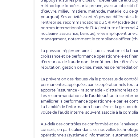
S’appuyant sur les principes d’indépendance et d’obj
méthodique fondée sur la preuve, avec un objectif d’
d’œuvre, milieu, matière, méthode, matériel ou d
pourquoi). Ses activités sont régies par différentes di
l’entreprise, recommandations du CRIPP (cadre de réf
normes internationales de l’IIA (Institute of Internal
nucléaire, assurance, banque), elles impliquent une c
management, notamment le compliance officer (char
La pression réglementaire, la judiciarisation et la fin
croissance et de performance opérationnelle et financiè
d’erreur ou de fraude dont le coût peut leur être él
réputation, gestion de crise, mesures de remédiation
La prévention des risques via le processus de contrô
permanentes appliquées par les opérationnels tout au 
apporte l’assurance « raisonnable » d’atteindre les o
Les recommandations de l’auditeur/auditrice interne, 
améliorer la performance opérationnelle par les cont
La fiabilité de l’information financière et la gestion
voûte de l’audit interne, souvent associé à la compli
Au-delà des contrôles de conformité et de l’analyse 
conseils, en particulier dans les nouvelles technol
opérationnels (système d’information, automatisatio