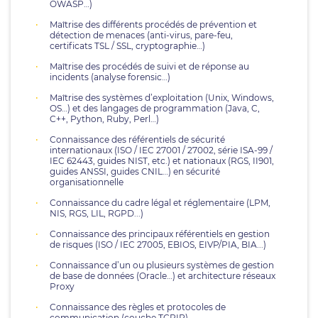
OWASP…)
Maîtrise des différents procédés de prévention et
détection de menaces (anti-virus, pare-feu,
certificats TSL / SSL, cryptographie…)
Maîtrise des procédés de suivi et de réponse au
incidents (analyse forensic…)
Maîtrise des systèmes d’exploitation (Unix, Windows,
OS…) et des langages de programmation (Java, C,
C++, Python, Ruby, Perl…)
Connaissance des référentiels de sécurité
internationaux (ISO / IEC 27001 / 27002, série ISA-99 /
IEC 62443, guides NIST, etc.) et nationaux (RGS, II901,
guides ANSSI, guides CNIL…) en sécurité
organisationnelle
Connaissance du cadre légal et réglementaire (LPM,
NIS, RGS, LIL, RGPD...)
Connaissance des principaux référentiels en gestion
de risques (ISO / IEC 27005, EBIOS, EIVP/PIA, BIA...)
Connaissance d’un ou plusieurs systèmes de gestion
de base de données (Oracle…) et architecture réseaux
Proxy
Connaissance des règles et protocoles de
communication (couche TCPIP)