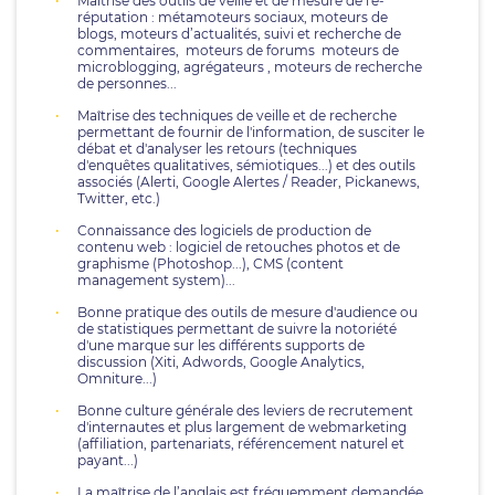
Maîtrise des outils de veille et de mesure de l'e-
réputation : métamoteurs sociaux, moteurs de
blogs, moteurs d’actualités, suivi et recherche de
commentaires, moteurs de forums moteurs de
microblogging, agrégateurs , moteurs de recherche
de personnes...
Maîtrise des techniques de veille et de recherche
permettant de fournir de l'information, de susciter le
débat et d'analyser les retours (techniques
d'enquêtes qualitatives, sémiotiques...) et des outils
associés (Alerti, Google Alertes / Reader, Pickanews,
Twitter, etc.)
Connaissance des logiciels de production de
contenu web : logiciel de retouches photos et de
graphisme (Photoshop...), CMS (content
management system)...
Bonne pratique des outils de mesure d'audience ou
de statistiques permettant de suivre la notoriété
d'une marque sur les différents supports de
discussion (Xiti, Adwords, Google Analytics,
Omniture...)
Bonne culture générale des leviers de recrutement
d'internautes et plus largement de webmarketing
(affiliation, partenariats, référencement naturel et
payant...)
La maîtrise de l’anglais est fréquemment demandée