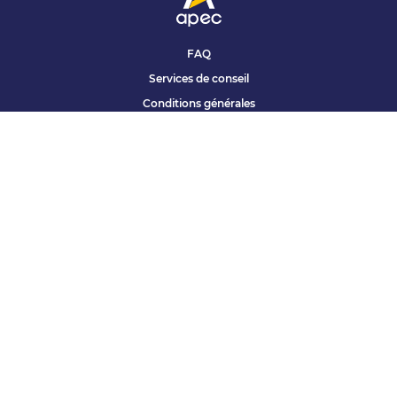
FAQ
Services de conseil
Conditions générales
Qui sommes nous ?
Accessibilité
Partenariats offres
Site corporate
Études Apec
Contact presse