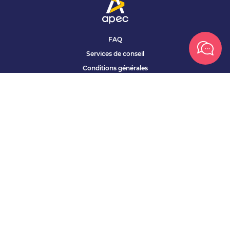
FAQ
Services de conseil
Conditions générales
Qui sommes nous ?
Accessibilité
Partenariats offres
Site corporate
Études Apec
Contact presse