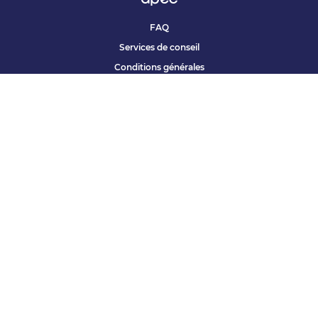
FAQ
Services de conseil
Conditions générales
Qui sommes nous ?
Accessibilité
Partenariats offres
Site corporate
Études Apec
Contact presse