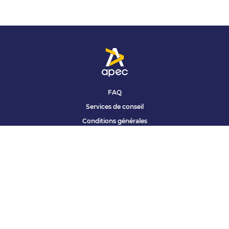
FAQ
Services de conseil
Conditions générales
Qui sommes nous ?
Accessibilité
Partenariats offres
Site corporate
Études Apec
Contact presse