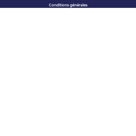
Conditions générales
Qui sommes nous ?
Accessibilité
Partenariats offres
Site corporate
Études Apec
Contact presse
« Vous avez une question ? »