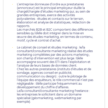
L’entreprise donneuse d’ordre aux prestataires
(annonceur) est le principal employeur du/de la
chargé/chargée d’études marketing qui, au sein de
grandes entreprises, exerce des activités
polyvalentes : études et contacts sur le terrain,
élaboration et analyse de statistiques, rédaction de
rapports.
Les marchés B2B et B2C comportent des différences
sensibles qu’il/elle doit intégrer dans la mise en
œuvre des études marketing, en termes de contenu,
motif, cycle et contrat d’achat.
Le cabinet de conseil et études marketing : le/la
consultant/consultante marketing réalise des études
marketing complétées par des actions marketing ;
son champ d’intervention est plus large. Il/elle
accompagne souvent des ETI dans l’exploitation et
l’analyse de leurs bases de données client.
Chez les autres prestataires (instituts d’études et de
sondage, agences conseil en publicité,
communication ou design) : outre le pilotage de
l’équipe des enquêteurs, le rôle commercial n’est pas
négligeable : il/elle participe fréquemment au
développement du chiffre d’affaires.
Le/la consultant/consultante marketing freelance :
les entreprises le sollicitent dans un domaine
spécialisé (géomarketing, webmarketing par
exemple).