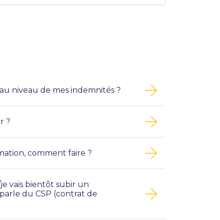
pour
faciliter
la
sélection.
 au niveau de mes indemnités ?
r ?
rmation, comment faire ?
e vais bientôt subir un
parle du CSP (contrat de