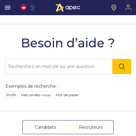
Les
informations
que
Besoin d’aide ?
vous
avez
sélectionnées
ont
Lo
été
l'o
chargées.
sai
Utilisez
de
la
va
touche
Exemples de recherche :
da
Tab
la
pour
Profil
Mes rendez-vous
Mot de passe
ba
naviguer
de
dans
re
le
de
contenu.
su
s'
Candidats
Recruteurs
au
po