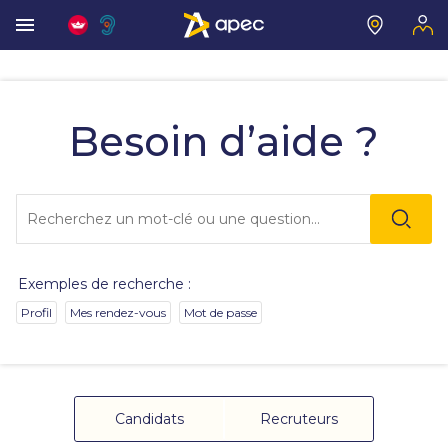
Les
informations
que
Besoin d’aide ?
vous
avez
sélectionnées
ont
Lo
été
l'o
chargées.
sai
Utilisez
de
la
va
touche
Exemples de recherche :
da
Tab
la
pour
Profil
Mes rendez-vous
Mot de passe
ba
naviguer
de
dans
re
le
de
contenu.
su
s'
Candidats
Recruteurs
au
po