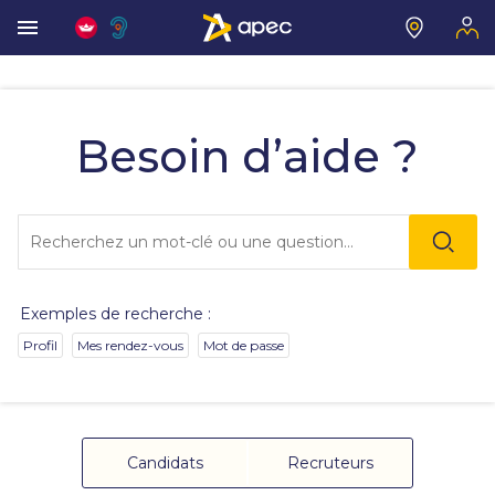
Vous
allez
être
Besoin d’aide ?
redirigé
vers
la
description
Lo
détaillée
l'o
de
sai
la
de
question.
va
Exemples de recherche :
da
la
Profil
Mes rendez-vous
Mot de passe
ba
de
re
de
su
s'
Candidats
Recruteurs
au
po