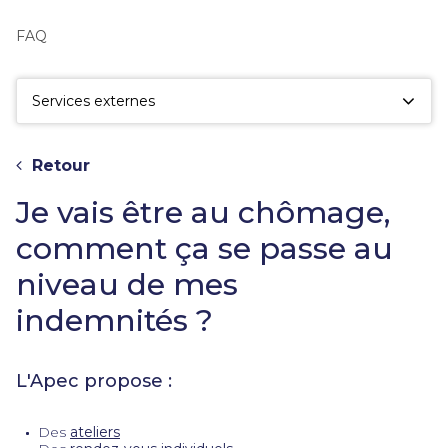
fac
la
FAQ
sé
Services externes
Retour
Je vais être au chômage,
comment ça se passe au
niveau de mes
indemnités ?
L'Apec propose :
Des
ateliers