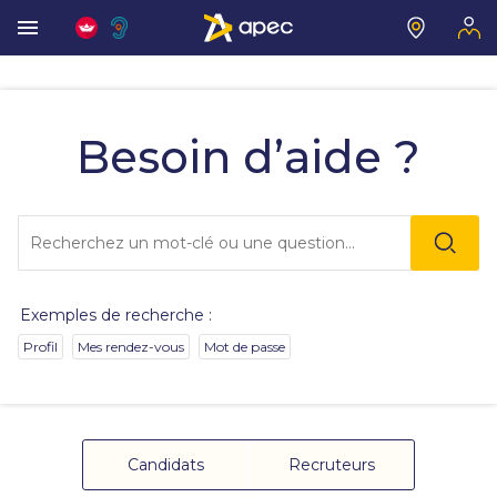
Vous
allez
être
Besoin d’aide ?
redirigé
vers
la
description
Lo
détaillée
l'o
de
sai
la
de
question.
va
Exemples de recherche :
da
la
Profil
Mes rendez-vous
Mot de passe
ba
de
re
de
su
s'
Candidats
Recruteurs
au
po