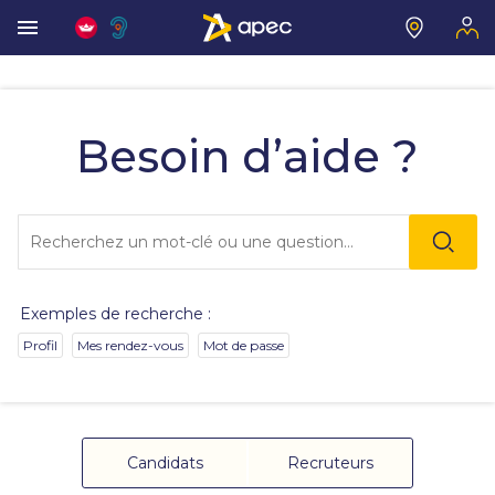
Les
informations
que
Besoin d’aide ?
vous
avez
sélectionnées
ont
Lo
été
l'o
chargées.
sai
Utilisez
de
la
va
touche
Exemples de recherche :
da
Tab
la
pour
Profil
Mes rendez-vous
Mot de passe
ba
naviguer
de
dans
re
le
de
contenu.
su
s'
Candidats
Recruteurs
au
po