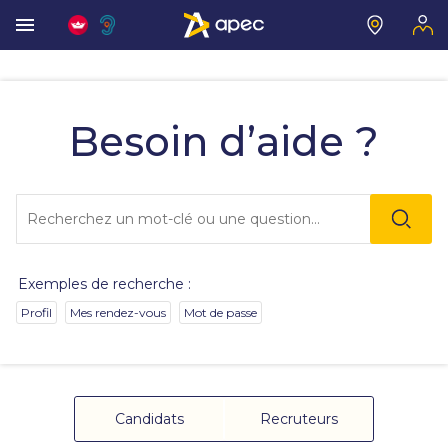
Vous
allez
être
Besoin d’aide ?
redirigé
vers
la
description
Lo
détaillée
l'o
de
sai
la
de
question.
va
Exemples de recherche :
da
la
Profil
Mes rendez-vous
Mot de passe
ba
de
re
de
su
s'
Candidats
Recruteurs
au
po