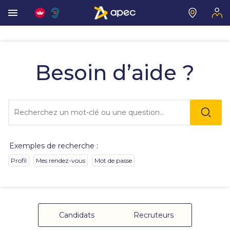
Vous
allez
être
Besoin d’aide ?
redirigé
vers
la
description
Lo
détaillée
l'o
de
sai
la
de
question.
va
Exemples de recherche :
da
la
Profil
Mes rendez-vous
Mot de passe
ba
de
re
de
su
s'
Candidats
Recruteurs
au
po