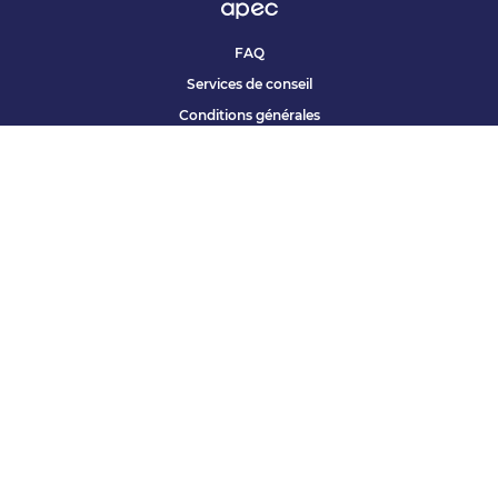
FAQ
Services de conseil
Conditions générales
Qui sommes nous ?
Accessibilité
Partenariats offres
Site corporate
Études Apec
Contact presse