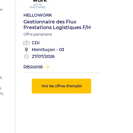
ux
HELLOWORK
Gestionnaire des Flux
Prestations Logistiques F/H
Offre partenaire
CDI
Montluçon - 03
27/07/2026
Découvrez
e,
Voir les offres d'emploi
s
rs,