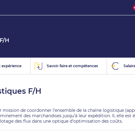
 F/H
 expérience
Savoir-faire et compétences
Salair
stiques F/H
our mission de coordonner l’ensemble de la chaîne logistique (ap
nement des marchandises jusqu’à leur expédition. Il, elle est ég
 pilotage des flux dans une optique d’optimisation des coûts.