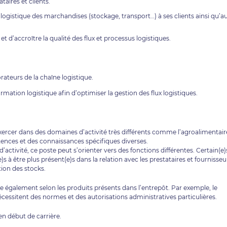
taires et clients.
ogistique des marchandises (stockage, transport…) à ses clients ainsi qu’a
t d’accroître la qualité des flux et processus logistiques.
orateurs de la chaîne logistique.
ation logistique afin d’optimiser la gestion des flux logistiques.
exercer dans des domaines d’activité très différents comme l’agroalimentair
étences et des connaissances spécifiques diverses.
 d’activité, ce poste peut s’orienter vers des fonctions différentes. Certain(e)
s à être plus présent(e)s dans la relation avec les prestataires et fournisseu
ion des stocks.
arie également selon les produits présents dans l’entrepôt. Par exemple, le
cessitent des normes et des autorisations administratives particulières.
en début de carrière.