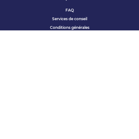
FAQ
Services de conseil
Conditions générales
Qui sommes nous ?
Accessibilité
Partenariats offres
Site corporate
Études Apec
Contact presse