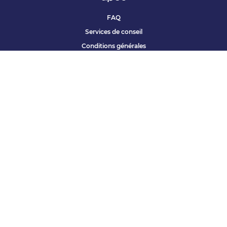
FAQ
Services de conseil
Conditions générales
Qui sommes nous ?
Accessibilité
Partenariats offres
Site corporate
Études Apec
Contact presse