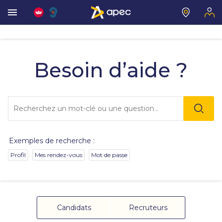
Vous
allez
être
Besoin d’aide ?
redirigé
vers
la
description
Lo
détaillée
l'o
de
sai
la
de
question.
va
Exemples de recherche :
da
la
Profil
Mes rendez-vous
Mot de passe
ba
de
re
de
su
s'
Candidats
Recruteurs
au
po