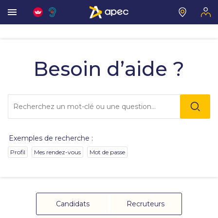
Vous
allez
être
Besoin d’aide ?
redirigé
vers
la
description
Lo
détaillée
l'o
de
sai
la
de
question.
va
Exemples de recherche :
da
la
Profil
Mes rendez-vous
Mot de passe
ba
de
re
de
su
s'
Candidats
Recruteurs
au
po