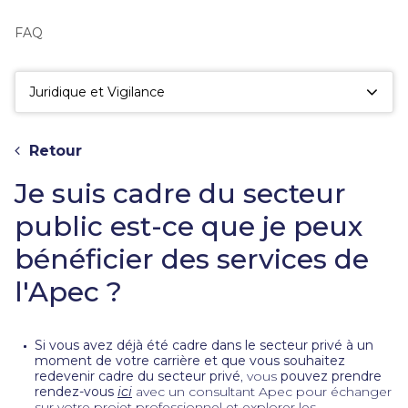
fac
la
FAQ
sé
Juridique et Vigilance
Retour
Je suis cadre du secteur
public est-ce que je peux
bénéficier des services de
l'Apec ?
Si vous avez déjà été cadre dans le secteur privé à un
moment de votre carrière et que vous souhaitez
redevenir cadre du secteur privé
, vous
pouvez prendre
rendez-vous
ici
avec un consultant Apec pour échanger
sur votre projet professionnel et explorer les