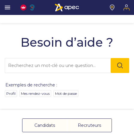
Vous
allez
être
Besoin d’aide ?
redirigé
vers
la
description
Lo
détaillée
l'o
de
sai
la
de
question.
va
Exemples de recherche :
da
la
Profil
Mes rendez-vous
Mot de passe
ba
de
re
de
su
s'
Candidats
Recruteurs
au
po