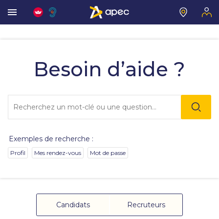
Vous
allez
être
Besoin d’aide ?
redirigé
vers
la
description
Lo
détaillée
l'o
de
sai
la
de
question.
va
Exemples de recherche :
da
la
Profil
Mes rendez-vous
Mot de passe
ba
de
re
de
su
s'
Candidats
Recruteurs
au
po