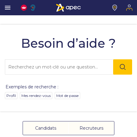
Vous
allez
être
Besoin d’aide ?
redirigé
vers
la
description
Lo
détaillée
l'o
de
sai
la
de
question.
va
Exemples de recherche :
da
la
Profil
Mes rendez-vous
Mot de passe
ba
de
re
de
su
s'
Candidats
Recruteurs
au
po