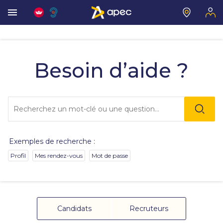
Vous
allez
être
Besoin d’aide ?
redirigé
vers
la
description
Lo
détaillée
l'o
de
sai
la
de
question.
va
Exemples de recherche :
da
la
Profil
Mes rendez-vous
Mot de passe
ba
de
re
de
su
s'
Candidats
Recruteurs
au
po