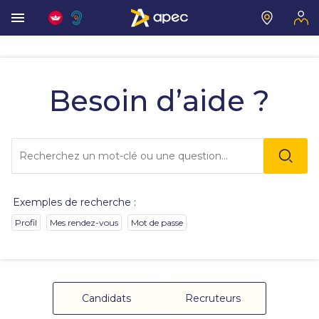
Vous
allez
être
Besoin d’aide ?
redirigé
vers
la
description
Lo
détaillée
l'o
de
sai
la
de
question.
va
Exemples de recherche :
da
la
Profil
Mes rendez-vous
Mot de passe
ba
de
re
de
su
s'
Candidats
Recruteurs
au
po