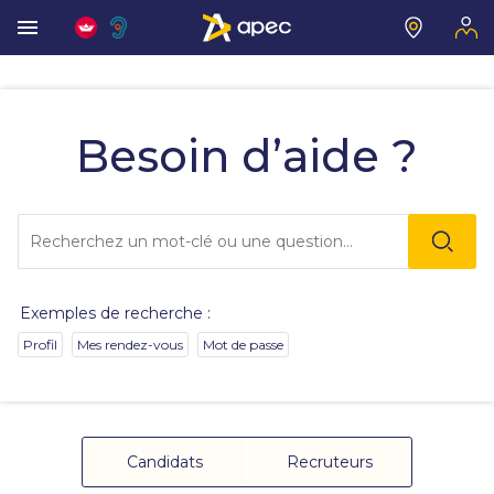
Vous
allez
être
Besoin d’aide ?
redirigé
vers
la
description
Lo
détaillée
l'o
de
sai
la
de
question.
va
Exemples de recherche :
da
la
Profil
Mes rendez-vous
Mot de passe
ba
de
re
de
su
s'
Candidats
Recruteurs
au
po