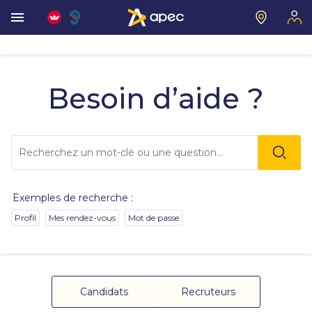
Vous
allez
être
Besoin d’aide ?
redirigé
vers
la
description
Lo
détaillée
l'o
de
sai
la
de
question.
va
Exemples de recherche :
da
la
Profil
Mes rendez-vous
Mot de passe
ba
de
re
de
su
s'
Candidats
Recruteurs
au
po